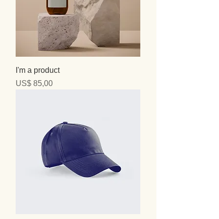
I'm a product
Precio
US$ 85,00