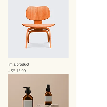
I'm a product
Precio
US$ 15,00