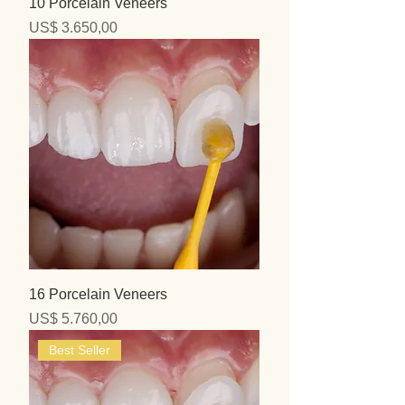
10 Porcelain Veneers
Precio
US$ 3.650,00
16 Porcelain Veneers
Precio
US$ 5.760,00
Best Seller