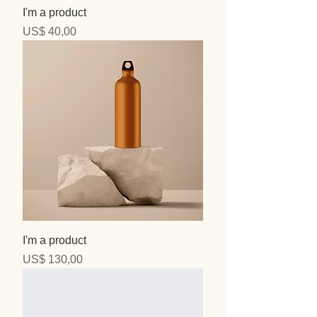
I'm a product
Precio
US$ 40,00
I'm a product
Precio
US$ 130,00