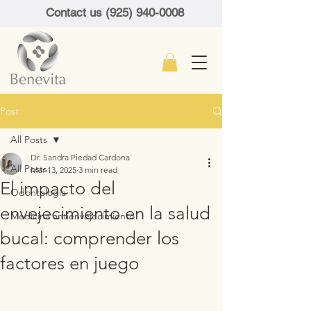
Contact us (925) 940-0008
Post
All Posts
Dr. Sandra Piedad Cardona
All Posts
Mar 13, 2025
3 min read
El impacto del
Odontología
envejecimiento en la salud
Medicina antienvejecimiento
bucal: comprender los
factores en juego