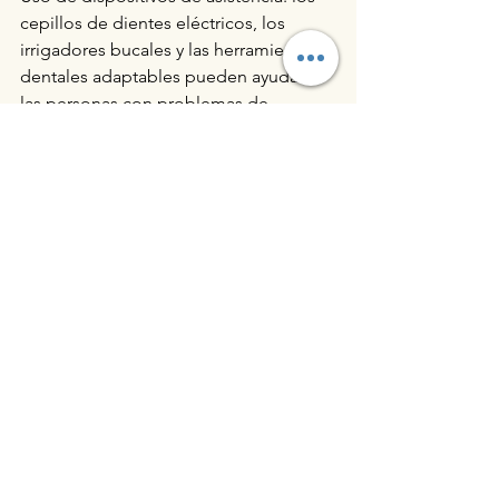
cepillos de dientes eléctricos, los 
irrigadores bucales y las herramientas 
dentales adaptables pueden ayudar a 
las personas con problemas de 
destreza.
El envejecimiento puede traer cambios 
a la salud bucal, pero con el cuidado 
adecuado y las medidas preventivas, 
las personas pueden mantener una 
sonrisa saludable y funcional hasta 
bien entrada la vejez. Comprender 
estos factores y tomar medidas 
proactivas puede mejorar tanto la 
salud bucal como la calidad de vida.