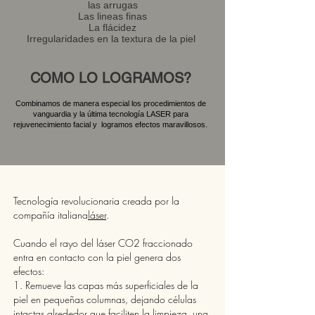
las arrugas
Las lineas finas
La flácidez
Irregularidades en la textura de la piel
COMO LO LOGRAMOS?
Combinamos de manera especial los procedimientos de
vanguardia y la última tecnología LASER para
rejuvenecimiento facial y logramos efectos maravillosos.
Tecnología revolucionaria creada por la
compañía italiana
láser
.
Cuando el rayo del láser CO2 fraccionado
entra en contacto con la piel genera dos
efectos:
1. Remueve las capas más superficiales de la
piel en pequeñas columnas, dejando células
intactas alrededor que faciliten la limpieza. una