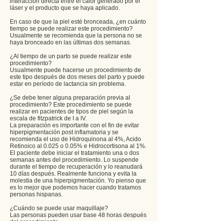
interacción directa entre el calor generado por el
láser y el producto que se haya aplicado.
En caso de que la piel esté bronceada, ¿en cuánto
tiempo se puede realizar este procedimiento?
Usualmente se recomienda que la persona no se
haya bronceado en las últimas dos semanas.
¿Al tiempo de un parto se puede realizar este
procedimiento?
Usualmente puede hacerse un procedimiento de
este tipo después de dos meses del parto y puede
estar en período de lactancia sin problema.
¿Se debe tener alguna preparación previa al
procedimiento? Este procedimiento se puede
realizar en pacientes de tipos de piel según la
escala de fitzpatrick de I a IV.
La preparación es importante con el fin de evitar
hiperpigmentación post inflamatoria y se
recomienda el uso de Hidroquinona al 4%, Acido
Retinoico al 0.025 o 0.05% e Hidrocortisona al 1%.
El paciente debe iniciar el tratamiento una o dos
semanas antes del procedimiento. Lo suspende
durante el tiempo de recuperación y lo reanudará
10 días después. Realmente funciona y evita la
molestia de una hiperpigmentación. Yo pienso que
es lo mejor que podemos hacer cuando tratamos
personas hispanas.
¿Cuándo se puede usar maquillaje?
Las personas pueden usar base 48 horas después