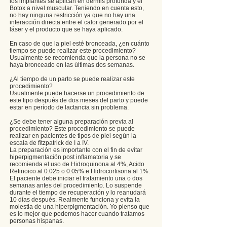
los implantes se aplican en dermis profunda y el
Botox a nivel muscular. Teniendo en cuenta esto,
no hay ninguna restricción ya que no hay una
interacción directa entre el calor generado por el
láser y el producto que se haya aplicado.
En caso de que la piel esté bronceada, ¿en cuánto
tiempo se puede realizar este procedimiento?
Usualmente se recomienda que la persona no se
haya bronceado en las últimas dos semanas.
¿Al tiempo de un parto se puede realizar este
procedimiento?
Usualmente puede hacerse un procedimiento de
este tipo después de dos meses del parto y puede
estar en período de lactancia sin problema.
¿Se debe tener alguna preparación previa al
procedimiento? Este procedimiento se puede
realizar en pacientes de tipos de piel según la
escala de fitzpatrick de I a IV.
La preparación es importante con el fin de evitar
hiperpigmentación post inflamatoria y se
recomienda el uso de Hidroquinona al 4%, Acido
Retinoico al 0.025 o 0.05% e Hidrocortisona al 1%.
El paciente debe iniciar el tratamiento una o dos
semanas antes del procedimiento. Lo suspende
durante el tiempo de recuperación y lo reanudará
10 días después. Realmente funciona y evita la
molestia de una hiperpigmentación. Yo pienso que
es lo mejor que podemos hacer cuando tratamos
personas hispanas.